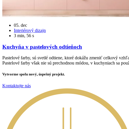
05. dec
Interiérový dizajn
3 min, 56 s
Kuchyňa v pastelových odtieňoch
Pastelové farby, sú svetlé odtiene, ktoré dokážu zmeniť celkový vzhľ
Pastelové farby však nie sú prechodnou módou, v kuchyniach sa použí
Vytvorme spolu nový, úspešný projekt.
Kontaktujte nás