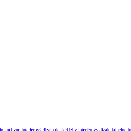
ajn kuchyne
Interiérový dizajn detskej izby
Interiérový dizajn kúpelne
I