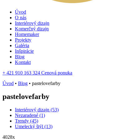
Úvod
O nás
Interiérový dizajn
Komerčný dizajn
Homemaker
Projekty
Galéria
Inšpirácie
Blog
Kontakt
+ 421 910 163 324
Cenová ponuka
Úvod
•
Blog
•
pastelovefarby
pastelovefarby
Interiérový dizajn (53)
Nezaradené (1)
Trendy (45)
Umelecký štýl (13)
4028x