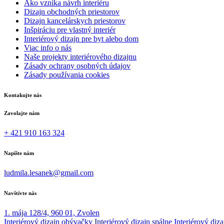
Ako vznika návrh interiéru
Dizajn obchodných priestorov
Dizajn kancelárskych priestorov
Inšpiráciu pre vlastný interiér
Interiérový dizajn pre byt alebo dom
Viac info o nás
Naše projekty interiérového dizajnu
Zásady ochrany osobných údajov
Zásady používania cookies
Kontakujte nás
Zavolajte nám
+ 421 910 163 324
Napíšte nám
ludmila.lesanek@gmail.com
Navštívte nás
1. mája 128/4, 960 01, Zvolen
Interiérový dizajn obývačky
Interiérový dizajn spálne
Interiérový diz