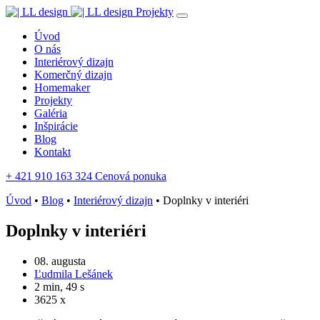
Projekty
Úvod
O nás
Interiérový dizajn
Komerčný dizajn
Homemaker
Projekty
Galéria
Inšpirácie
Blog
Kontakt
+ 421 910 163 324
Cenová ponuka
Úvod
•
Blog
•
Interiérový dizajn
•
Doplnky v interiéri
Doplnky v interiéri
08. augusta
Ľudmila Lešánek
2 min, 49 s
3625 x