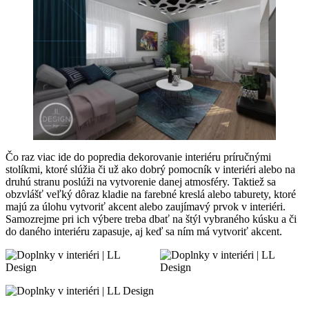
Čo raz viac ide do popredia dekorovanie interiéru príručnými
stolíkmi, ktoré slúžia či už ako dobrý pomocník v interiéri alebo na
druhú stranu poslúži na vytvorenie danej atmosféry. Taktiež sa
obzvlášť veľký dôraz kladie na farebné kreslá alebo taburety, ktoré
majú za úlohu vytvoriť akcent alebo zaujímavý prvok v interiéri.
Samozrejme pri ich výbere treba dbať na štýl vybraného kúsku a či
do daného interiéru zapasuje, aj keď sa ním má vytvoriť akcent.