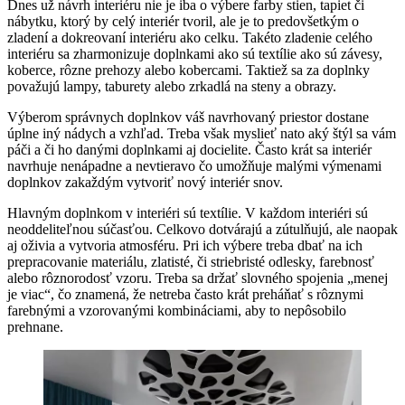
Dnes už návrh interiéru nie je iba o výbere farby stien, tapiet či
nábytku, ktorý by celý interiér tvoril, ale je to predovšetkým o
zladení a dokreovaní interiéru ako celku. Takéto zladenie celého
interiéru sa zharmonizuje doplnkami ako sú textílie ako sú závesy,
koberce, rôzne prehozy alebo kobercami. Taktiež sa za doplnky
považujú lampy, taburety alebo zrkadlá na steny a obrazy.
Výberom správnych doplnkov váš navrhovaný priestor dostane
úplne iný nádych a vzhľad. Treba však myslieť nato aký štýl sa vám
páči a či ho danými doplnkami aj docielite. Často krát sa interiér
navrhuje nenápadne a nevtieravo čo umožňuje malými výmenami
doplnkov zakaždým vytvoriť nový interiér snov.
Hlavným doplnkom v interiéri sú textílie. V každom interiéri sú
neoddeliteľnou súčasťou. Celkovo dotvárajú a zútulňujú, ale naopak
aj oživia a vytvoria atmosféru. Pri ich výbere treba dbať na ich
prepracovanie materiálu, zlatisté, či striebristé odlesky, farebnosť
alebo rôznorodosť vzoru. Treba sa držať slovného spojenia „menej
je viac“, čo znamená, že netreba často krát preháňať s rôznymi
farebnými a vzorovanými kombináciami, aby to nepôsobilo
prehnane.