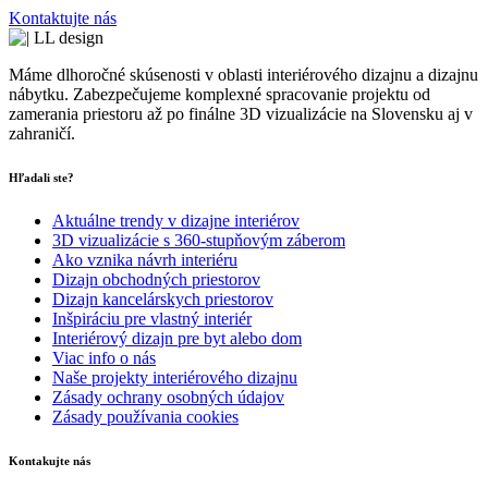
Kontaktujte nás
Máme dlhoročné skúsenosti v oblasti interiérového dizajnu a dizajnu
nábytku. Zabezpečujeme komplexné spracovanie projektu od
zamerania priestoru až po finálne 3D vizualizácie na Slovensku aj v
zahraničí.
Hľadali ste?
Aktuálne trendy v dizajne interiérov
3D vizualizácie s 360-stupňovým záberom
Ako vznika návrh interiéru
Dizajn obchodných priestorov
Dizajn kancelárskych priestorov
Inšpiráciu pre vlastný interiér
Interiérový dizajn pre byt alebo dom
Viac info o nás
Naše projekty interiérového dizajnu
Zásady ochrany osobných údajov
Zásady používania cookies
Kontakujte nás