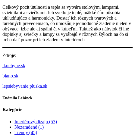
Celkový pocit útulnosti a tepla sa vytvára stolovými lampami,
svietnikmi a sviečkami. Ich svetlo je teplé, mäkké čím pôsobia
ukľudňujúco a harmonicky. Dostať ich rôznych tvarových a
farebných prevedeniach, čo umožňuje jednoduché zladenie nielen v
obývacej izbe ale aj spálni či v kúpeľni. Taktiež ako nábytok či iné
doplnky aj sviečky a lampy sa vyrábajú v rôznych štýloch na čo si
treba dať pozor pri ich zladení v interiéroch.
Zdroje:
ikuchyne.sk
biano.sk
lepsiebyvanie.pluska.sk
Ľudmila Lešánek
Kategórie
Interiérový dizajn (53)
Nezaradené (1)
Trendy (45)