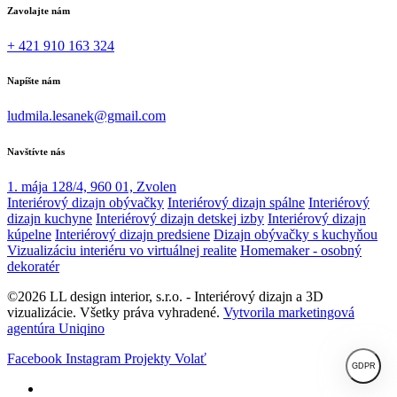
Zavolajte nám
+ 421 910 163 324
Napíšte nám
ludmila.lesanek@gmail.com
Navštívte nás
1. mája 128/4, 960 01, Zvolen
Interiérový dizajn obývačky
Interiérový dizajn spálne
Interiérový
dizajn kuchyne
Interiérový dizajn detskej izby
Interiérový dizajn
kúpelne
Interiérový dizajn predsiene
Dizajn obývačky s kuchyňou
Vizualizáciu interiéru vo virtuálnej realite
Homemaker - osobný
dekoratér
©2026 LL design interior, s.r.o. - Interiérový dizajn a 3D
vizualizácie. Všetky práva vyhradené.
Vytvorila marketingová
agentúra Uniqino
Facebook
Instagram
Projekty
Volať
GDPR