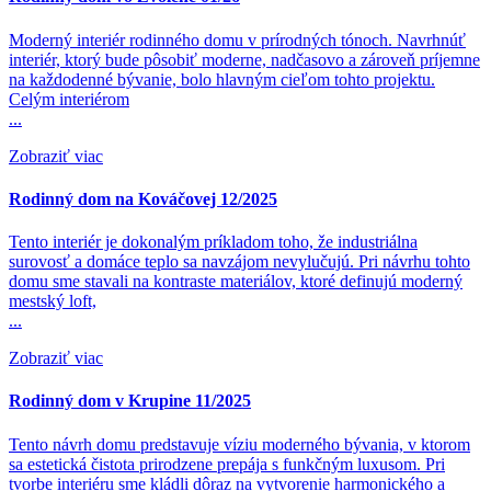
Moderný interiér rodinného domu v prírodných tónoch. Navrhnúť
interiér, ktorý bude pôsobiť moderne, nadčasovo a zároveň príjemne
na každodenné bývanie, bolo hlavným cieľom tohto projektu.
Celým interiérom
...
Zobraziť viac
Rodinný dom na Kováčovej 12/2025
Tento interiér je dokonalým príkladom toho, že industriálna
surovosť a domáce teplo sa navzájom nevylučujú. Pri návrhu tohto
domu sme stavali na kontraste materiálov, ktoré definujú moderný
mestský loft,
...
Zobraziť viac
Rodinný dom v Krupine 11/2025
Tento návrh domu predstavuje víziu moderného bývania, v ktorom
sa estetická čistota prirodzene prepája s funkčným luxusom. Pri
tvorbe interiéru sme kládli dôraz na vytvorenie harmonického a