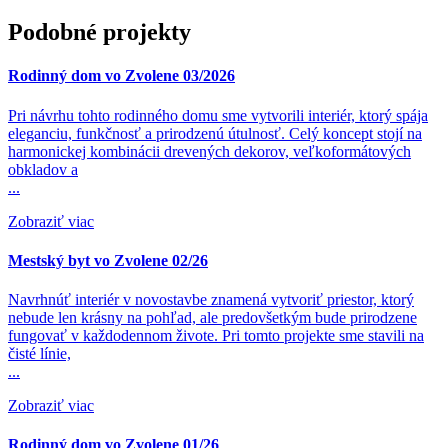
Podobné projekty
Rodinný dom vo Zvolene 03/2026
Pri návrhu tohto rodinného domu sme vytvorili interiér, ktorý spája
eleganciu, funkčnosť a prirodzenú útulnosť. Celý koncept stojí na
harmonickej kombinácii drevených dekorov, veľkoformátových
obkladov a
...
Zobraziť viac
Mestský byt vo Zvolene 02/26
Navrhnúť interiér v novostavbe znamená vytvoriť priestor, ktorý
nebude len krásny na pohľad, ale predovšetkým bude prirodzene
fungovať v každodennom živote. Pri tomto projekte sme stavili na
čisté línie,
...
Zobraziť viac
Rodinný dom vo Zvolene 01/26