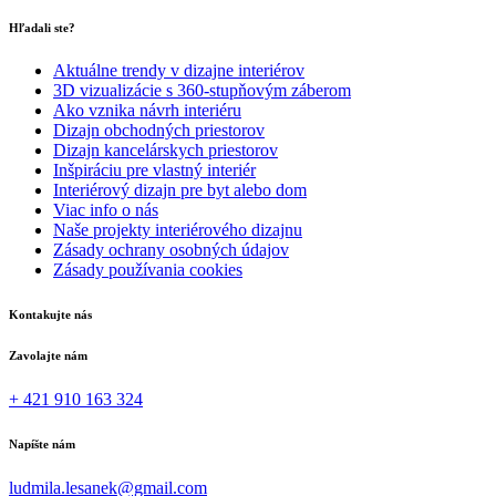
Hľadali ste?
Aktuálne trendy v dizajne interiérov
3D vizualizácie s 360-stupňovým záberom
Ako vznika návrh interiéru
Dizajn obchodných priestorov
Dizajn kancelárskych priestorov
Inšpiráciu pre vlastný interiér
Interiérový dizajn pre byt alebo dom
Viac info o nás
Naše projekty interiérového dizajnu
Zásady ochrany osobných údajov
Zásady používania cookies
Kontakujte nás
Zavolajte nám
+ 421 910 163 324
Napíšte nám
ludmila.lesanek@gmail.com