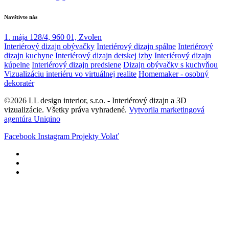
Navštívte nás
1. mája 128/4, 960 01, Zvolen
Interiérový dizajn obývačky
Interiérový dizajn spálne
Interiérový
dizajn kuchyne
Interiérový dizajn detskej izby
Interiérový dizajn
kúpelne
Interiérový dizajn predsiene
Dizajn obývačky s kuchyňou
Vizualizáciu interiéru vo virtuálnej realite
Homemaker - osobný
dekoratér
©2026 LL design interior, s.r.o. - Interiérový dizajn a 3D
vizualizácie. Všetky práva vyhradené.
Vytvorila marketingová
agentúra Uniqino
Facebook
Instagram
Projekty
Volať