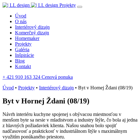
Projekty
Úvod
O nás
Interiérový dizajn
Komerčný dizajn
Homemaker
Projekty
Galéria
Inšpirácie
Blog
Kontakt
+ 421 910 163 324
Cenová ponuka
Úvod
•
Projekty
•
Interiérový dizajn
•
Byt v Hornej Ždani (08/19)
Byt v Hornej Ždani (08/19)
Návrh interiéru kuchyne spojenej s obývacou miestnosťou v
menšom byte sa nesie v mladistvom a industry štýle, čo bola aj jedna
z hlavných požiadaviek klienta. Našou snahou bolo spojiť
nadčasovosť a praktickosť v industriálnom štýle s maximálnym
využitím ponúkaného priestoru.