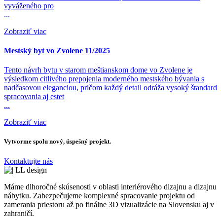
vyváženého pro
...
Zobraziť viac
Mestský byt vo Zvolene 11/2025
Tento návrh bytu v starom meštianskom dome vo Zvolene je
výsledkom citlivého prepojenia moderného mestského bývania s
nadčasovou eleganciou, pričom každý detail odráža vysoký štandard
spracovania aj estet
...
Zobraziť viac
Vytvorme spolu nový, úspešný projekt.
Kontaktujte nás
Máme dlhoročné skúsenosti v oblasti interiérového dizajnu a dizajnu
nábytku. Zabezpečujeme komplexné spracovanie projektu od
zamerania priestoru až po finálne 3D vizualizácie na Slovensku aj v
zahraničí.