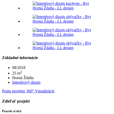
Základné informácie
08/2018
2
25 m
Horná Ždaňa
Interiérový dizajn
Popis projektu
360°
Vizualizácie
Zdieľať projekt
Pozrite si tiež