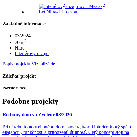
Základné informácie
03/2024
2
70 m
Nitra
Interiérový dizajn
Popis projektu
Vizualizácie
Zdieľať projekt
Pozrite si tiež
Podobné projekty
Rodinný dom vo Zvolene 03/2026
Pri návrhu tohto rodinného domu sme vytvorili interiér, ktorý spája
eleganciu, funkčnosť a prirodzenú útulnosť. Celý koncept stojí na