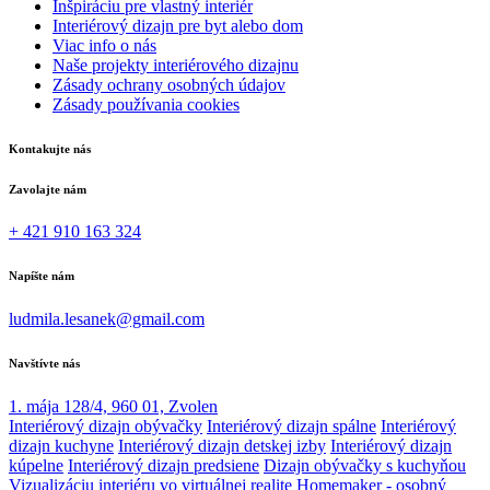
Inšpiráciu pre vlastný interiér
Interiérový dizajn pre byt alebo dom
Viac info o nás
Naše projekty interiérového dizajnu
Zásady ochrany osobných údajov
Zásady používania cookies
Kontakujte nás
Zavolajte nám
+ 421 910 163 324
Napíšte nám
ludmila.lesanek@gmail.com
Navštívte nás
1. mája 128/4, 960 01, Zvolen
Interiérový dizajn obývačky
Interiérový dizajn spálne
Interiérový
dizajn kuchyne
Interiérový dizajn detskej izby
Interiérový dizajn
kúpelne
Interiérový dizajn predsiene
Dizajn obývačky s kuchyňou
Vizualizáciu interiéru vo virtuálnej realite
Homemaker - osobný