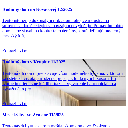
Rodinný dom na Kováčovej 12/2025
Tento interiér je dokonalým príkladom toho, že industriálna
surovosť a domáce teplo sa navzájom nevylučujú. Pri návrhu tohto
domu sme stavali na kontraste materiálov, ktoré definujú moderný
mestský loft,
...
Zobraziť viac
Rodinný dom v Krupine 11/2025
Tento návrh domu predstavuje víziu moderného bývania, v ktorom
sa estetická čistota prirodzene prepája s funkčným luxusom. Pri
tvorbe interiéru sme kládli dôraz na vytvorenie harmonického a
vyváženého pro
...
Zobraziť viac
Mestský byt vo Zvolene 11/2025
Tento návrh bytu v starom meštianskom dome vo Zvolene je