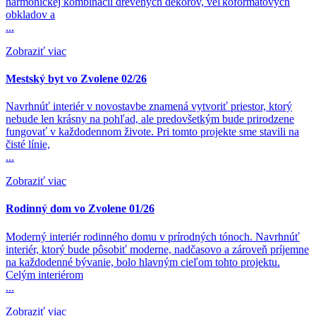
harmonickej kombinácii drevených dekorov, veľkoformátových
obkladov a
...
Zobraziť viac
Mestský byt vo Zvolene 02/26
Navrhnúť interiér v novostavbe znamená vytvoriť priestor, ktorý
nebude len krásny na pohľad, ale predovšetkým bude prirodzene
fungovať v každodennom živote. Pri tomto projekte sme stavili na
čisté línie,
...
Zobraziť viac
Rodinný dom vo Zvolene 01/26
Moderný interiér rodinného domu v prírodných tónoch. Navrhnúť
interiér, ktorý bude pôsobiť moderne, nadčasovo a zároveň príjemne
na každodenné bývanie, bolo hlavným cieľom tohto projektu.
Celým interiérom
...
Zobraziť viac