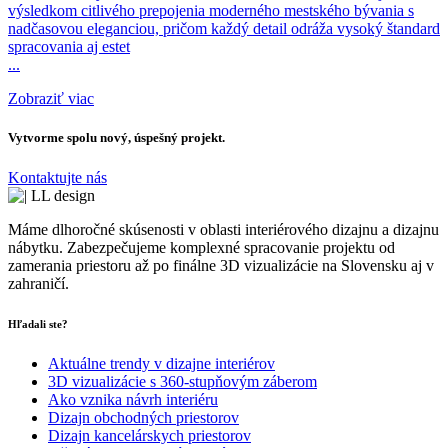
výsledkom citlivého prepojenia moderného mestského bývania s
nadčasovou eleganciou, pričom každý detail odráža vysoký štandard
spracovania aj estet
...
Zobraziť viac
Vytvorme spolu nový, úspešný projekt.
Kontaktujte nás
Máme dlhoročné skúsenosti v oblasti interiérového dizajnu a dizajnu
nábytku. Zabezpečujeme komplexné spracovanie projektu od
zamerania priestoru až po finálne 3D vizualizácie na Slovensku aj v
zahraničí.
Hľadali ste?
Aktuálne trendy v dizajne interiérov
3D vizualizácie s 360-stupňovým záberom
Ako vznika návrh interiéru
Dizajn obchodných priestorov
Dizajn kancelárskych priestorov