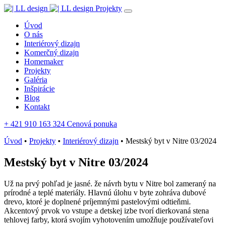
Projekty
Úvod
O nás
Interiérový dizajn
Komerčný dizajn
Homemaker
Projekty
Galéria
Inšpirácie
Blog
Kontakt
+ 421 910 163 324
Cenová ponuka
Úvod
•
Projekty
•
Interiérový dizajn
•
Mestský byt v Nitre 03/2024
Mestský byt v Nitre 03/2024
Už na prvý pohľad je jasné. že návrh bytu v Nitre bol zameraný na
prírodné a teplé materiály. Hlavnú úlohu v byte zohráva dubové
drevo, ktoré je doplnené príjemnými pastelovými odtieňmi.
Akcentový prvok vo vstupe a detskej izbe tvorí dierkovaná stena
tehlovej farby, ktorá svojím vyhotovením umožňuje používateľovi