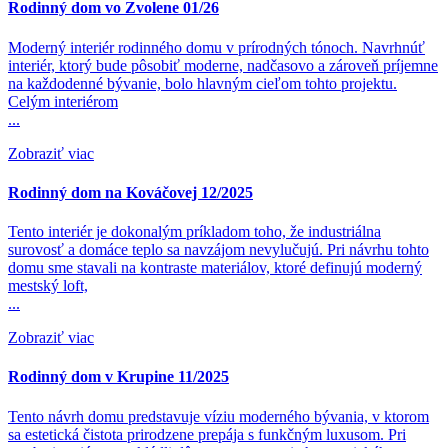
Rodinný dom vo Zvolene 01/26
Moderný interiér rodinného domu v prírodných tónoch. Navrhnúť
interiér, ktorý bude pôsobiť moderne, nadčasovo a zároveň príjemne
na každodenné bývanie, bolo hlavným cieľom tohto projektu.
Celým interiérom
...
Zobraziť viac
Rodinný dom na Kováčovej 12/2025
Tento interiér je dokonalým príkladom toho, že industriálna
surovosť a domáce teplo sa navzájom nevylučujú. Pri návrhu tohto
domu sme stavali na kontraste materiálov, ktoré definujú moderný
mestský loft,
...
Zobraziť viac
Rodinný dom v Krupine 11/2025
Tento návrh domu predstavuje víziu moderného bývania, v ktorom
sa estetická čistota prirodzene prepája s funkčným luxusom. Pri