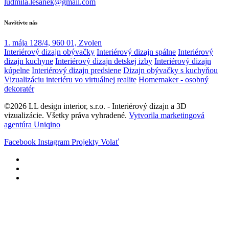
ludmila.lesanek@gmail.com
Navštívte nás
1. mája 128/4, 960 01, Zvolen
Interiérový dizajn obývačky
Interiérový dizajn spálne
Interiérový
dizajn kuchyne
Interiérový dizajn detskej izby
Interiérový dizajn
kúpelne
Interiérový dizajn predsiene
Dizajn obývačky s kuchyňou
Vizualizáciu interiéru vo virtuálnej realite
Homemaker - osobný
dekoratér
©2026 LL design interior, s.r.o. - Interiérový dizajn a 3D
vizualizácie. Všetky práva vyhradené.
Vytvorila marketingová
agentúra Uniqino
Facebook
Instagram
Projekty
Volať