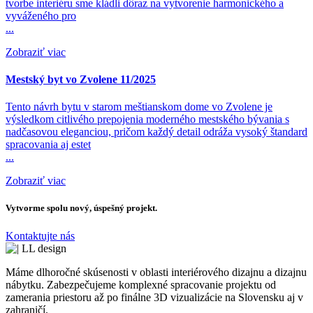
tvorbe interiéru sme kládli dôraz na vytvorenie harmonického a
vyváženého pro
...
Zobraziť viac
Mestský byt vo Zvolene 11/2025
Tento návrh bytu v starom meštianskom dome vo Zvolene je
výsledkom citlivého prepojenia moderného mestského bývania s
nadčasovou eleganciou, pričom každý detail odráža vysoký štandard
spracovania aj estet
...
Zobraziť viac
Vytvorme spolu nový, úspešný projekt.
Kontaktujte nás
Máme dlhoročné skúsenosti v oblasti interiérového dizajnu a dizajnu
nábytku. Zabezpečujeme komplexné spracovanie projektu od
zamerania priestoru až po finálne 3D vizualizácie na Slovensku aj v
zahraničí.