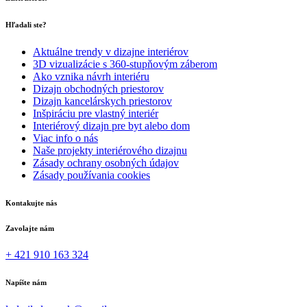
Hľadali ste?
Aktuálne trendy v dizajne interiérov
3D vizualizácie s 360-stupňovým záberom
Ako vznika návrh interiéru
Dizajn obchodných priestorov
Dizajn kancelárskych priestorov
Inšpiráciu pre vlastný interiér
Interiérový dizajn pre byt alebo dom
Viac info o nás
Naše projekty interiérového dizajnu
Zásady ochrany osobných údajov
Zásady používania cookies
Kontakujte nás
Zavolajte nám
+ 421 910 163 324
Napíšte nám