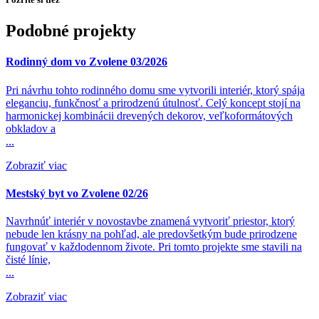
Podobné projekty
Rodinný dom vo Zvolene 03/2026
Pri návrhu tohto rodinného domu sme vytvorili interiér, ktorý spája
eleganciu, funkčnosť a prirodzenú útulnosť. Celý koncept stojí na
harmonickej kombinácii drevených dekorov, veľkoformátových
obkladov a
...
Zobraziť viac
Mestský byt vo Zvolene 02/26
Navrhnúť interiér v novostavbe znamená vytvoriť priestor, ktorý
nebude len krásny na pohľad, ale predovšetkým bude prirodzene
fungovať v každodennom živote. Pri tomto projekte sme stavili na
čisté línie,
...
Zobraziť viac