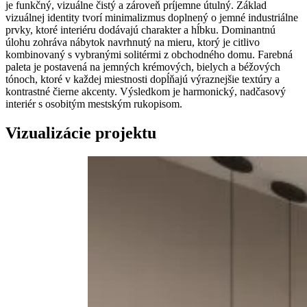
je funkčný, vizuálne čistý a zároveň príjemne útulný. Základ
vizuálnej identity tvorí minimalizmus doplnený o jemné industriálne
prvky, ktoré interiéru dodávajú charakter a hĺbku. Dominantnú
úlohu zohráva nábytok navrhnutý na mieru, ktorý je citlivo
kombinovaný s vybranými solitérmi z obchodného domu. Farebná
paleta je postavená na jemných krémových, bielych a béžových
tónoch, ktoré v každej miestnosti dopĺňajú výraznejšie textúry a
kontrastné čierne akcenty. Výsledkom je harmonický, nadčasový
interiér s osobitým mestským rukopisom.
Vizualizácie projektu