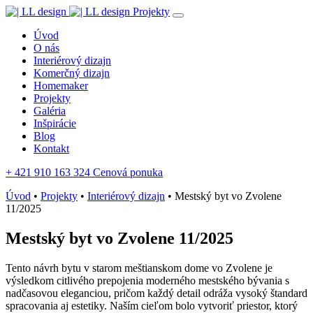
Projekty
Úvod
O nás
Interiérový dizajn
Komerčný dizajn
Homemaker
Projekty
Galéria
Inšpirácie
Blog
Kontakt
+ 421 910 163 324
Cenová ponuka
Úvod
•
Projekty
•
Interiérový dizajn
•
Mestský byt vo Zvolene
11/2025
Mestský byt vo Zvolene 11/2025
Tento návrh bytu v starom meštianskom dome vo Zvolene je
výsledkom citlivého prepojenia moderného mestského bývania s
nadčasovou eleganciou, pričom každý detail odráža vysoký štandard
spracovania aj estetiky. Naším cieľom bolo vytvoriť priestor, ktorý