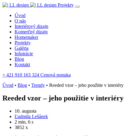
Projekty
Úvod
O nás
Interiérový dizajn
Komerčný dizajn
Homemaker
Projekty
Galéria
Inšpirácie
Blog
Kontakt
+ 421 910 163 324
Cenová ponuka
Úvod
•
Blog
•
Trendy
•
Reeded vzor – jeho použitie v interiéry
Reeded vzor – jeho použitie v interiéry
10. augusta
Ľudmila Lešánek
2 min, 6 s
3852 x