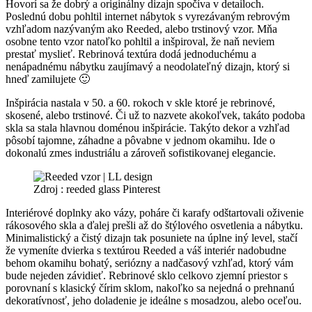
Hovorí sa že dobrý a originálny dizajn spočíva v detailoch.
Poslednú dobu pohltil internet nábytok s vyrezávaným rebrovým
vzhľadom nazývaným ako Reeded, alebo trstinový vzor. Mňa
osobne tento vzor natoľko pohltil a inšpiroval, že naň neviem
prestať myslieť. Rebrinová textúra dodá jednoduchému a
nenápadnému nábytku zaujímavý a neodolateľný dizajn, ktorý si
hneď zamilujete 🙂
Inšpirácia nastala v 50. a 60. rokoch v skle ktoré je rebrinové,
skosené, alebo trstinové. Či už to nazvete akokoľvek, takáto podoba
skla sa stala hlavnou doménou inšpirácie. Takýto dekor a vzhľad
pôsobí tajomne, záhadne a pôvabne v jednom okamihu. Ide o
dokonalú zmes industriálu a zároveň sofistikovanej elegancie.
Zdroj : reeded glass Pinterest
Interiérové doplnky ako vázy, poháre či karafy odštartovali oživenie
rákosového skla a ďalej prešli až do štýlového osvetlenia a nábytku.
Minimalistický a čistý dizajn tak posuniete na úplne iný level, stačí
že vymeníte dvierka s textúrou Reeded a váš interiér nadobudne
behom okamihu bohatý, seriózny a nadčasový vzhľad, ktorý vám
bude nejeden závidieť. Rebrinové sklo celkovo zjemní priestor s
porovnaní s klasický čírim sklom, nakoľko sa nejedná o prehnanú
dekoratívnosť, jeho doladenie je ideálne s mosadzou, alebo oceľou.