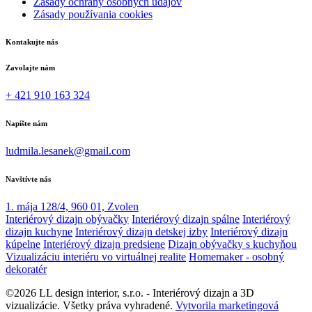
Zásady ochrany osobných údajov
Zásady používania cookies
Kontakujte nás
Zavolajte nám
+ 421 910 163 324
Napíšte nám
ludmila.lesanek@gmail.com
Navštívte nás
1. mája 128/4, 960 01, Zvolen
Interiérový dizajn obývačky
Interiérový dizajn spálne
Interiérový
dizajn kuchyne
Interiérový dizajn detskej izby
Interiérový dizajn
kúpelne
Interiérový dizajn predsiene
Dizajn obývačky s kuchyňou
Vizualizáciu interiéru vo virtuálnej realite
Homemaker - osobný
dekoratér
©2026 LL design interior, s.r.o. - Interiérový dizajn a 3D
vizualizácie. Všetky práva vyhradené.
Vytvorila marketingová