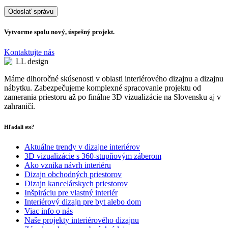
Vytvorme spolu nový, úspešný projekt.
Kontaktujte nás
Máme dlhoročné skúsenosti v oblasti interiérového dizajnu a dizajnu
nábytku. Zabezpečujeme komplexné spracovanie projektu od
zamerania priestoru až po finálne 3D vizualizácie na Slovensku aj v
zahraničí.
Hľadali ste?
Aktuálne trendy v dizajne interiérov
3D vizualizácie s 360-stupňovým záberom
Ako vznika návrh interiéru
Dizajn obchodných priestorov
Dizajn kancelárskych priestorov
Inšpiráciu pre vlastný interiér
Interiérový dizajn pre byt alebo dom
Viac info o nás
Naše projekty interiérového dizajnu