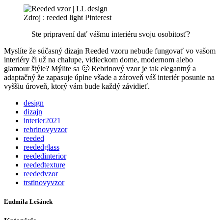
Zdroj : reeded light Pinterest
Ste pripravení dať vášmu interiéru svoju osobitosť?
Myslíte že súčasný dizajn Reeded vzoru nebude fungovať vo vašom
interiéry či už na chalupe, vidieckom dome, modernom alebo
glamour štýle? Mýlite sa 🙂 Rebrinový vzor je tak elegantný a
adaptačný že zapasuje úplne všade a zároveň váš interiér posunie na
vyššiu úroveň, ktorý vám bude každý závidieť.
design
dizajn
interier2021
rebrinovyvzor
reeded
reededglass
reededinterior
reededtexture
reededvzor
trstinovyvzor
Ľudmila Lešánek