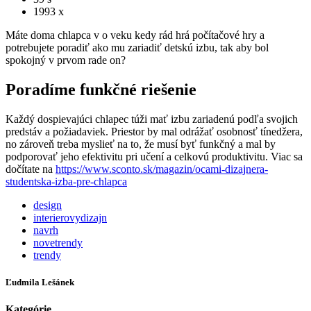
1993 x
Máte doma chlapca v o veku kedy rád hrá počítačové hry a
potrebujete poradiť ako mu zariadiť detskú izbu, tak aby bol
spokojný v prvom rade on?
Poradíme funkčné riešenie
Každý dospievajúci chlapec túži mať izbu zariadenú podľa svojich
predstáv a požiadaviek. Priestor by mal odrážať osobnosť tínedžera,
no zároveň treba myslieť na to, že musí byť funkčný a mal by
podporovať jeho efektivitu pri učení a celkovú produktivitu. Viac sa
dočítate na
https://www.sconto.sk/magazin/ocami-dizajnera-
studentska-izba-pre-chlapca
design
interierovydizajn
navrh
novetrendy
trendy
Ľudmila Lešánek
Kategórie