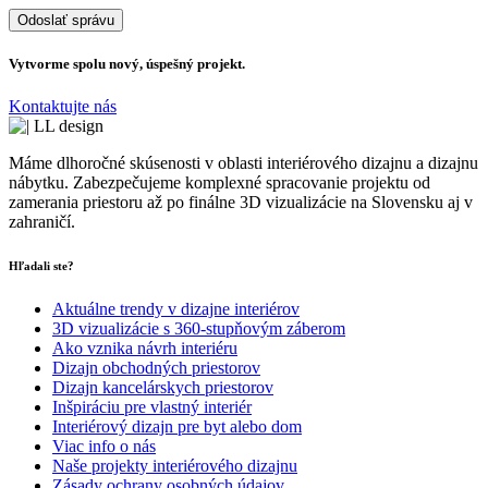
Vytvorme spolu nový, úspešný projekt.
Kontaktujte nás
Máme dlhoročné skúsenosti v oblasti interiérového dizajnu a dizajnu
nábytku. Zabezpečujeme komplexné spracovanie projektu od
zamerania priestoru až po finálne 3D vizualizácie na Slovensku aj v
zahraničí.
Hľadali ste?
Aktuálne trendy v dizajne interiérov
3D vizualizácie s 360-stupňovým záberom
Ako vznika návrh interiéru
Dizajn obchodných priestorov
Dizajn kancelárskych priestorov
Inšpiráciu pre vlastný interiér
Interiérový dizajn pre byt alebo dom
Viac info o nás
Naše projekty interiérového dizajnu
Zásady ochrany osobných údajov