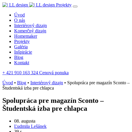
Projekty
Úvod
O nás
Interiérový dizajn
Komerčný dizajn
Homemaker
Projekty
Galéria
Inšpirácie
Blog
Kontakt
+ 421 910 163 324
Cenová ponuka
Úvod
•
Blog
•
Interiérový dizajn
•
Spolupráca pre magazín Sconto –
Študentská izba pre chlapca
Spolupráca pre magazín Sconto –
Študentská izba pre chlapca
08. augusta
Ľudmila Lešánek
39 s