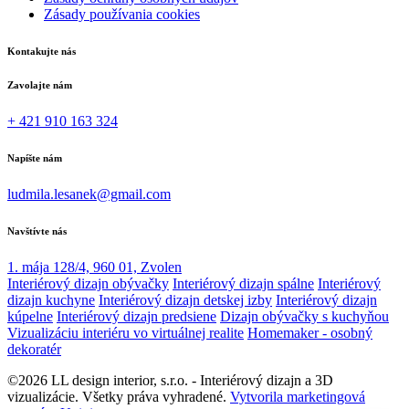
Zásady používania cookies
Kontakujte nás
Zavolajte nám
+ 421 910 163 324
Napíšte nám
ludmila.lesanek@gmail.com
Navštívte nás
1. mája 128/4, 960 01, Zvolen
Interiérový dizajn obývačky
Interiérový dizajn spálne
Interiérový
dizajn kuchyne
Interiérový dizajn detskej izby
Interiérový dizajn
kúpelne
Interiérový dizajn predsiene
Dizajn obývačky s kuchyňou
Vizualizáciu interiéru vo virtuálnej realite
Homemaker - osobný
dekoratér
©2026 LL design interior, s.r.o. - Interiérový dizajn a 3D
vizualizácie. Všetky práva vyhradené.
Vytvorila marketingová