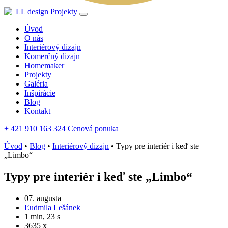
Projekty
Úvod
O nás
Interiérový dizajn
Komerčný dizajn
Homemaker
Projekty
Galéria
Inšpirácie
Blog
Kontakt
+ 421 910 163 324
Cenová ponuka
Úvod
•
Blog
•
Interiérový dizajn
•
Typy pre interiér i keď ste
„Limbo“
Typy pre interiér i keď ste „Limbo“
07. augusta
Ľudmila Lešánek
1 min, 23 s
3635 x