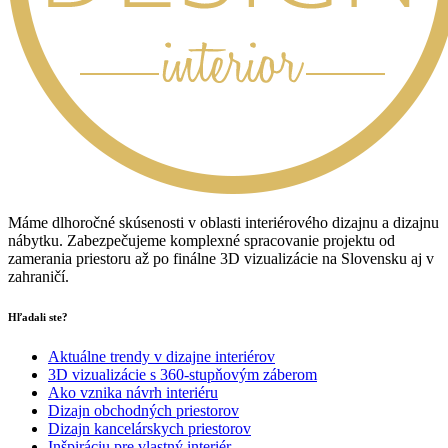
Máme dlhoročné skúsenosti v oblasti interiérového dizajnu a dizajnu
nábytku. Zabezpečujeme komplexné spracovanie projektu od
zamerania priestoru až po finálne 3D vizualizácie na Slovensku aj v
zahraničí.
Hľadali ste?
Aktuálne trendy v dizajne interiérov
3D vizualizácie s 360-stupňovým záberom
Ako vznika návrh interiéru
Dizajn obchodných priestorov
Dizajn kancelárskych priestorov
Inšpiráciu pre vlastný interiér