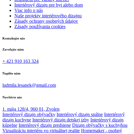
Interiérový dizajn pre byt alebo dom
Viac info o nás
Naše projekty interiérového dizajnu
Zásady ochrany osobných údajov
Zásady používania cookies
Kontakujte nás
Zavolajte nám
+ 421 910 163 324
Napíšte nám
ludmila.lesanek@gmail.com
Navštívte nás
1. mája 128/4, 960 01, Zvolen
Interiérový dizajn obývačky
Interiérový dizajn spálne
Interiérový
dizajn kuchyne
Interiérový dizajn detskej izby
Interiérový dizajn
kúpelne
Interiérový dizajn predsiene
Dizajn obývačky s kuchyňou
Vizualizáciu interiéru vo virtuálnej realite
Homemaker - osobný