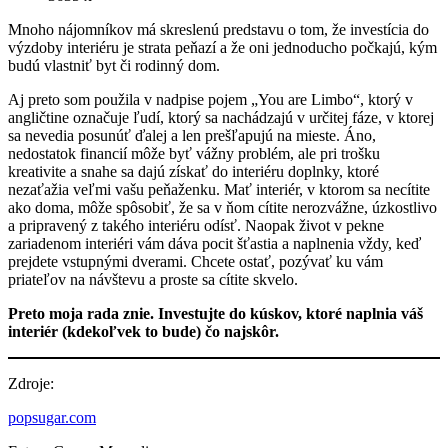
Mnoho nájomníkov má skreslenú predstavu o tom, že investícia do
výzdoby interiéru je strata peňazí a že oni jednoducho počkajú, kým
budú vlastniť byt či rodinný dom.
Aj preto som použila v nadpise pojem „You are Limbo“, ktorý v
angličtine označuje ľudí, ktorý sa nachádzajú v určitej fáze, v ktorej
sa nevedia posunúť ďalej a len prešľapujú na mieste. Áno,
nedostatok financií môže byť vážny problém, ale pri trošku
kreativite a snahe sa dajú získať do interiéru doplnky, ktoré
nezaťažia veľmi vašu peňaženku. Mať interiér, v ktorom sa necítite
ako doma, môže spôsobiť, že sa v ňom cítite nerozvážne, úzkostlivo
a pripravený z takého interiéru odísť. Naopak život v pekne
zariadenom interiéri vám dáva pocit šťastia a naplnenia vždy, keď
prejdete vstupnými dverami. Chcete ostať, pozývať ku vám
priateľov na návštevu a proste sa cítite skvelo.
Preto moja rada znie. Investujte do kúskov, ktoré naplnia váš
interiér (kdekoľvek to bude) čo najskôr.
Zdroje:
popsugar.com