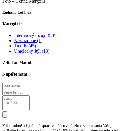
Foto – Genna Margolis
Ľudmila Lešánek
Kategórie
Interiérový dizajn (53)
Nezaradené (1)
Trendy (45)
Umelecký štýl (13)
Zdieľať článok
Napíšte nám
Vaše osobné údaje budú spracované len za účelom spracovania Vašej
požiadavky (v zmysle čl. 6 bod 1/b GDPR) a spätného informovania o jej