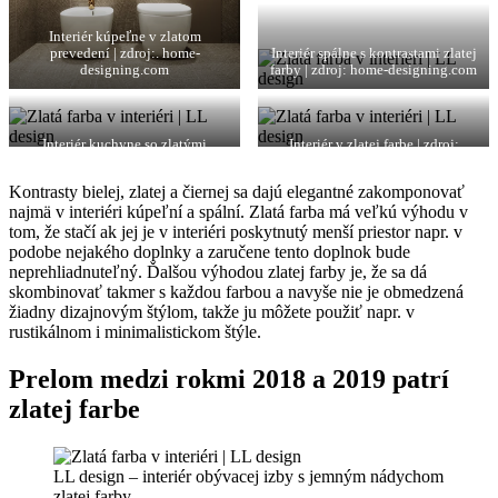
Interiér kúpeľne v zlatom
prevedení | zdroj:. home-
Interiér spálne s kontrastami zlatej
designing.com
farby | zdroj: home-designing.com
Interiér kuchyne so zlatými
Interiér v zlatej farbe | zdroj:
kontrastami | zdroj:.
pluska.sk
byvaniehrou.sk
Kontrasty bielej, zlatej a čiernej sa dajú elegantné zakomponovať
najmä v interiéri kúpeľní a spální. Zlatá farba má veľkú výhodu v
tom, že stačí ak jej je v interiéri poskytnutý menší priestor napr. v
podobe nejakého doplnky a zaručene tento doplnok bude
neprehliadnuteľný. Ďalšou výhodou zlatej farby je, že sa dá
skombinovať takmer s každou farbou a navyše nie je obmedzená
žiadny dizajnovým štýlom, takže ju môžete použiť napr. v
rustikálnom i minimalistickom štýle.
Prelom medzi rokmi 2018 a 2019 patrí
zlatej farbe
LL design – interiér obývacej izby s jemným nádychom
zlatej farby