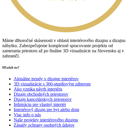
Máme dlhoročné skúsenosti v oblasti interiérového dizajnu a dizajnu
nábytku. Zabezpečujeme komplexné spracovanie projektu od
zamerania priestoru až po finálne 3D vizualizácie na Slovensku aj v
zahraničí.
Hľadali ste?
Aktuálne trendy v dizajne interiérov
3D vizualizácie s 360-stupňovým záberom
Ako vznika návrh interiéru
Dizajn obchodných priestorov
Dizajn kancelárskych priestorov
Inšpiráciu pre vlastný interiér
Interiérový dizajn pre byt alebo dom
Viac info o nás
Naše projekty interiérového dizajnu
Zásady ochrany osobných údajov