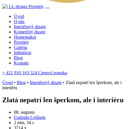
Projekty
Úvod
O nás
Interiérový dizajn
Komerčný dizajn
Homemaker
Projekty
Galéria
Inšpirácie
Blog
Kontakt
+ 421 910 163 324
Cenová ponuka
Úvod
•
Blog
•
Interiérový dizajn
•
Zlatá nepatrí len šperkom, ale i
interiéru
Zlatá nepatrí len šperkom, ale i interiéru
08. augusta
Ľudmila Lešánek
2 min, 34 s
3714 x