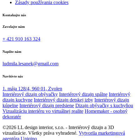
Zásady používania cookies
Kontakujte nás
Zavolajte nám
+ 421 910 163 324
Napíšte nám
ludmila.lesanek@gmail.com
Navštívte nás
1. mája 128/4, 960 01, Zvolen
Interiérový dizajn obývačky
Interiérový dizajn spálne
Interiérový
dizajn kuchyne
Interiérový dizajn detskej izby
Interiérový dizajn
kúpelne
Interiérový dizajn predsiene
Dizajn obývačky s kuchyňou
Vizualizáciu interiéru vo virtuálnej realite
Homemaker - osobný
dekoratér
©2026 LL design interior, s.r.o. - Interiérový dizajn a 3D
vizualizácie. Všetky práva vyhradené.
Vytvorila marketingová
agentúra Uniqino