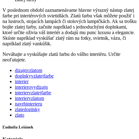
V poslednom období zaznamenávame hlavne výrazný nástup zlatej
farbe pri interiérových svietidlách. Zlatú farbu však môžete použiť i
na lustroch, stojacích lampách či stolových lampičkách. Ak sa trošku
bojíte zlatej farby, začnite napríklad s jednoduchými doplnkami,
ktoré určite oživia váš interiér a dodajú mu punc luxusu a elegancie.
Skúste napríklad vyskúšať zlatý rám na fotky, svietnik, vázu, či
napríklad zlatý vankúšik.
Neváhajte a vyskúšajte zlatú farbu do vášho interiéru. Určite
neoľutujete.
dizajnvzlatom
doplnkyvzlatejfarbe
interier
interierovydizajn
interiervzlatejfarbe
interiervzlatom
navrhinterieru
zlatedoplnky
zlato
Ľudmila Lešánek