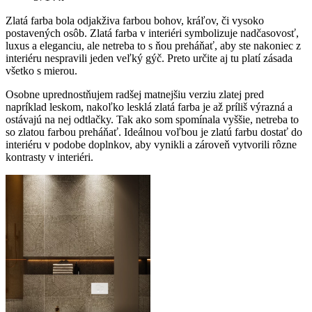
Zlatá farba bola odjakživa farbou bohov, kráľov, či vysoko
postavených osôb. Zlatá farba v interiéri symbolizuje nadčasovosť,
luxus a eleganciu, ale netreba to s ňou preháňať, aby ste nakoniec z
interiéru nespravili jeden veľký gýč. Preto určite aj tu platí zásada
všetko s mierou.
Osobne uprednostňujem radšej matnejšiu verziu zlatej pred
napríklad leskom, nakoľko lesklá zlatá farba je až príliš výrazná a
ostávajú na nej odtlačky. Tak ako som spomínala vyššie, netreba to
so zlatou farbou preháňať. Ideálnou voľbou je zlatú farbu dostať do
interiéru v podobe doplnkov, aby vynikli a zároveň vytvorili rôzne
kontrasty v interiéri.