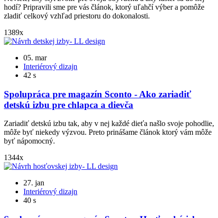
hodí? Pripravili sme pre vás článok, ktorý uľahčí výber a pomôže
zladiť celkový vzhľad priestoru do dokonalosti.
1389x
05. mar
Interiérový dizajn
42 s
Spolupráca pre magazín Sconto - Ako zariadiť
detskú izbu pre chlapca a dievča
Zariadiť detskú izbu tak, aby v nej každé dieťa našlo svoje pohodlie,
môže byť niekedy výzvou. Preto prinášame článok ktorý vám môže
byť nápomocný.
1344x
27. jan
Interiérový dizajn
40 s