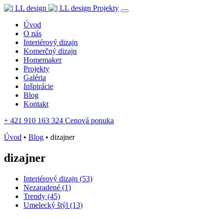
Projekty
Úvod
O nás
Interiérový dizajn
Komerčný dizajn
Homemaker
Projekty
Galéria
Inšpirácie
Blog
Kontakt
+ 421 910 163 324
Cenová ponuka
Úvod
•
Blog
•
dizajner
dizajner
Interiérový dizajn (53)
Nezaradené (1)
Trendy (45)
Umelecký štýl (13)