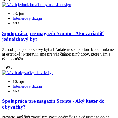
23. jún
Interiérový dizajn
48 s
Spolupráca pre magazín Sconto - Ako zariadiť
jednoizbový byt
Zariaďujete jednoizbový byt a hľadáte riešenie, ktoré bude funkčné
aj estetické? Pripravili sme pre vás článok plný tipov, ktoré vám s
tým pomôžu.
1162x
10. apr
Interiérový dizajn
46 s
Spolupráca pre magazín Sconto - Aký luster do
obývačky?
Neviete, aký štýl zvoliť pre svoju obývačku a aký luster sa do nej