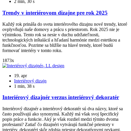
2 min, 30 s
Trendy v interiérovom dizajne pre rok 2025
Každý rok prináša do sveta interiérového dizajnu nové trendy, ktoré
ovplyvňujú naše domovy a prácu s priestorom. Rok 2025 nie je
výnimkou. Tento rok sa nesie v duchu udržateľnosti,
technologických inštalácií a hľadaní harmónie medzi estetikou a
funkčnosťou. Pozrime sa bližšie na hlavé trendy, ktoré budú
formovať interiéry v tomto roku.
1873x
19. apr
Interiérový dizajn
1 min, 38 s
Interiérový dizajnér verzus interiérový dekoratér
Interiérový dizajnér a interiérový dekoratér sú dva názvy, ktoré sa
často používajú ako synonymá. Každý má však svoj špecifický
popis práce a funkcie. Aký je však rozdiel medzi týmito dvoma
profesiami? Zatiaľ čo dizajnéri vytvárajú funkčné priestory v
interiéry, dekoratéri skôr zdobia priestor dekoratívnymi prvkami.