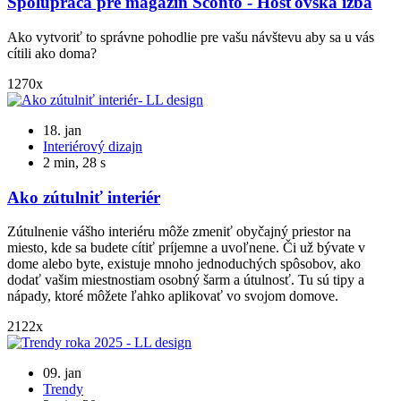
Spolupráca pre magazín Sconto - Hosťovská izba
Ako vytvoriť to správne pohodlie pre vašu návštevu aby sa u vás
cítili ako doma?
1270x
18. jan
Interiérový dizajn
2 min, 28 s
Ako zútulniť interiér
Zútulnenie vášho interiéru môže zmeniť obyčajný priestor na
miesto, kde sa budete cítiť príjemne a uvoľnene. Či už bývate v
dome alebo byte, existuje mnoho jednoduchých spôsobov, ako
dodať vašim miestnostiam osobný šarm a útulnosť. Tu sú tipy a
nápady, ktoré môžete ľahko aplikovať vo svojom domove.
2122x
09. jan
Trendy