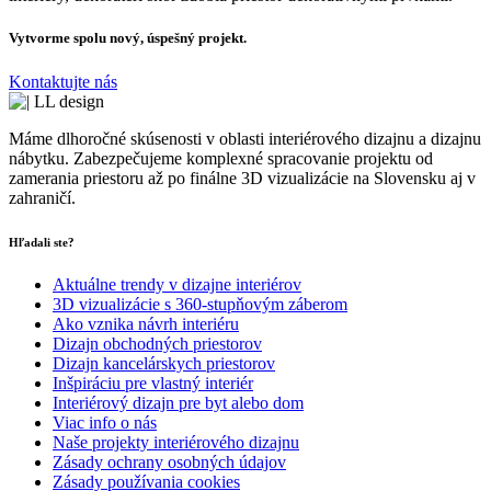
Vytvorme spolu nový, úspešný projekt.
Kontaktujte nás
Máme dlhoročné skúsenosti v oblasti interiérového dizajnu a dizajnu
nábytku. Zabezpečujeme komplexné spracovanie projektu od
zamerania priestoru až po finálne 3D vizualizácie na Slovensku aj v
zahraničí.
Hľadali ste?
Aktuálne trendy v dizajne interiérov
3D vizualizácie s 360-stupňovým záberom
Ako vznika návrh interiéru
Dizajn obchodných priestorov
Dizajn kancelárskych priestorov
Inšpiráciu pre vlastný interiér
Interiérový dizajn pre byt alebo dom
Viac info o nás
Naše projekty interiérového dizajnu
Zásady ochrany osobných údajov
Zásady používania cookies