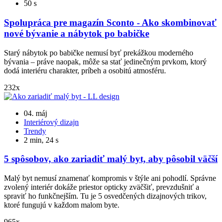
50 s
Spolupráca pre magazín Sconto - Ako skombinovať
nové bývanie a nábytok po babičke
Starý nábytok po babičke nemusí byť prekážkou moderného
bývania – práve naopak, môže sa stať jedinečným prvkom, ktorý
dodá interiéru charakter, príbeh a osobitú atmosféru.
232x
04. máj
Interiérový dizajn
Trendy
2 min, 24 s
5 spôsobov, ako zariadiť malý byt, aby pôsobil väčší
Malý byt nemusí znamenať kompromis v štýle ani pohodlí. Správne
zvolený interiér dokáže priestor opticky zväčšiť, prevzdušniť a
spraviť ho funkčnejším. Tu je 5 osvedčených dizajnových trikov,
ktoré fungujú v každom malom byte.
965x