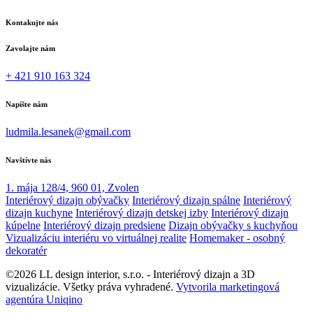
Kontakujte nás
Zavolajte nám
+ 421 910 163 324
Napíšte nám
ludmila.lesanek@gmail.com
Navštívte nás
1. mája 128/4, 960 01, Zvolen
Interiérový dizajn obývačky
Interiérový dizajn spálne
Interiérový
dizajn kuchyne
Interiérový dizajn detskej izby
Interiérový dizajn
kúpelne
Interiérový dizajn predsiene
Dizajn obývačky s kuchyňou
Vizualizáciu interiéru vo virtuálnej realite
Homemaker - osobný
dekoratér
©2026 LL design interior, s.r.o. - Interiérový dizajn a 3D
vizualizácie. Všetky práva vyhradené.
Vytvorila marketingová
agentúra Uniqino