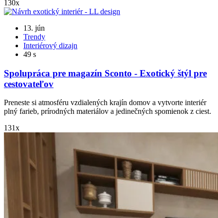
130x
13. jún
Trendy
Interiérový dizajn
49 s
Spolupráca pre magazín Sconto - Exotický štýl pre
cestovateľov
Preneste si atmosféru vzdialených krajín domov a vytvorte interiér
plný farieb, prírodných materiálov a jedinečných spomienok z ciest.
131x