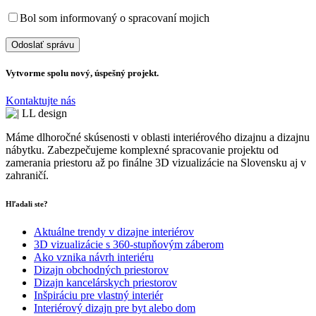
Bol som informovaný o spracovaní mojich
osobných údajov
Vytvorme spolu nový, úspešný projekt.
Kontaktujte nás
Máme dlhoročné skúsenosti v oblasti interiérového dizajnu a dizajnu
nábytku. Zabezpečujeme komplexné spracovanie projektu od
zamerania priestoru až po finálne 3D vizualizácie na Slovensku aj v
zahraničí.
Hľadali ste?
Aktuálne trendy v dizajne interiérov
3D vizualizácie s 360-stupňovým záberom
Ako vznika návrh interiéru
Dizajn obchodných priestorov
Dizajn kancelárskych priestorov
Inšpiráciu pre vlastný interiér
Interiérový dizajn pre byt alebo dom