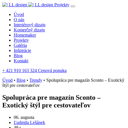
Projekty
Úvod
O nás
Interiérový dizajn
Komerčný dizajn
Homemaker
Projekty
Galéria
Inšpirácie
Blog
Kontakt
+ 421 910 163 324
Cenová ponuka
Úvod
•
Blog
•
Trendy
•
Spolupráca pre magazín Sconto – Exotický
štýl pre cestovateľov
Spolupráca pre magazín Sconto –
Exotický štýl pre cestovateľov
06. augusta
Ľudmila Lešánek
49 s