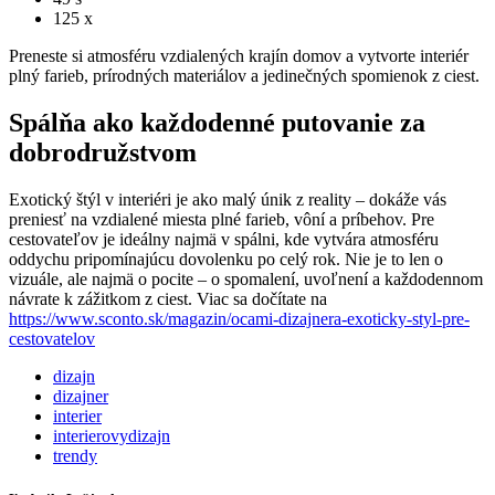
125 x
Preneste si atmosféru vzdialených krajín domov a vytvorte interiér
plný farieb, prírodných materiálov a jedinečných spomienok z ciest.
Spálňa ako každodenné putovanie za
dobrodružstvom
Exotický štýl v interiéri je ako malý únik z reality – dokáže vás
preniesť na vzdialené miesta plné farieb, vôní a príbehov. Pre
cestovateľov je ideálny najmä v spálni, kde vytvára atmosféru
oddychu pripomínajúcu dovolenku po celý rok. Nie je to len o
vizuále, ale najmä o pocite – o spomalení, uvoľnení a každodennom
návrate k zážitkom z ciest. Viac sa dočítate na
https://www.sconto.sk/magazin/ocami-dizajnera-exoticky-styl-pre-
cestovatelov
dizajn
dizajner
interier
interierovydizajn
trendy