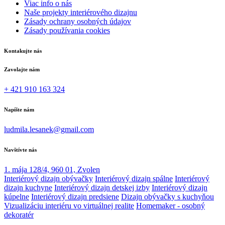
Viac info o nás
Naše projekty interiérového dizajnu
Zásady ochrany osobných údajov
Zásady používania cookies
Kontakujte nás
Zavolajte nám
+ 421 910 163 324
Napíšte nám
ludmila.lesanek@gmail.com
Navštívte nás
1. mája 128/4, 960 01, Zvolen
Interiérový dizajn obývačky
Interiérový dizajn spálne
Interiérový
dizajn kuchyne
Interiérový dizajn detskej izby
Interiérový dizajn
kúpelne
Interiérový dizajn predsiene
Dizajn obývačky s kuchyňou
Vizualizáciu interiéru vo virtuálnej realite
Homemaker - osobný
dekoratér