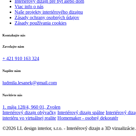
Interiérový dizajn pre byt alebo dom
Viac info o nás
Naše projekty interiérového dizajnu
Zásady ochrany osobných údajov
Zásady používania cookies
Kontakujte nás
Zavolajte nám
+ 421 910 163 324
Napíšte nám
ludmila.lesanek@gmail.com
Navštívte nás
1. mája 128/4, 960 01, Zvolen
Interiérový dizajn obývačky
Interiérový dizajn spálne
Interiérový diz
interiéru vo virtuálnej realite
Homemaker - osobný dekoratér
©2026 LL design interior, s.r.o. - Interiérový dizajn a 3D vizualizác