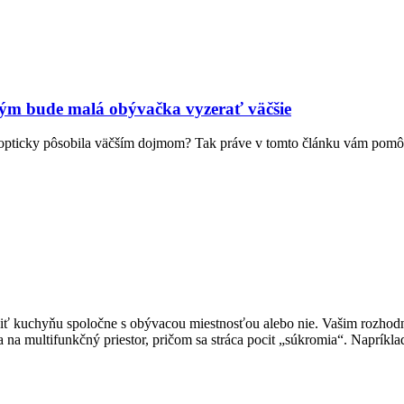
rým bude malá obývačka vyzerať väčšie
ň opticky pôsobila väčším dojmom? Tak práve v tomto článku vám pom
spojiť kuchyňu spoločne s obývacou miestnosťou alebo nie. Vašim rozho
 na multifunkčný priestor, pričom sa stráca pocit „súkromia“. Napríkla