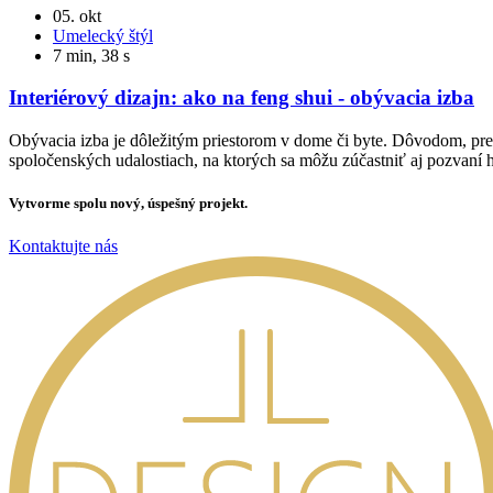
05. okt
Umelecký štýl
7 min, 38 s
Interiérový dizajn: ako na feng shui - obývacia izba
Obývacia izba je dôležitým priestorom v dome či byte. Dôvodom, prečo 
spoločenských udalostiach, na ktorých sa môžu zúčastniť aj pozvaní h
Vytvorme spolu nový, úspešný projekt.
Kontaktujte nás