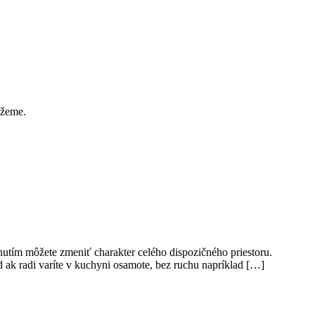
ôžeme.
dnutím môžete zmeniť charakter celého dispozičného priestoru.
d ak radi varíte v kuchyni osamote, bez ruchu napríklad […]