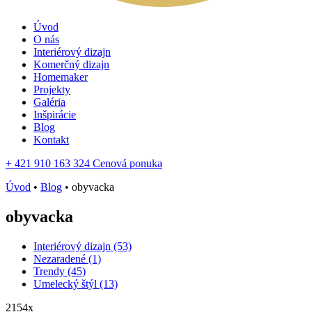
Úvod
O nás
Interiérový dizajn
Komerčný dizajn
Homemaker
Projekty
Galéria
Inšpirácie
Blog
Kontakt
+ 421 910 163 324
Cenová ponuka
Úvod
•
Blog
•
obyvacka
obyvacka
Interiérový dizajn (53)
Nezaradené (1)
Trendy (45)
Umelecký štýl (13)
2154x