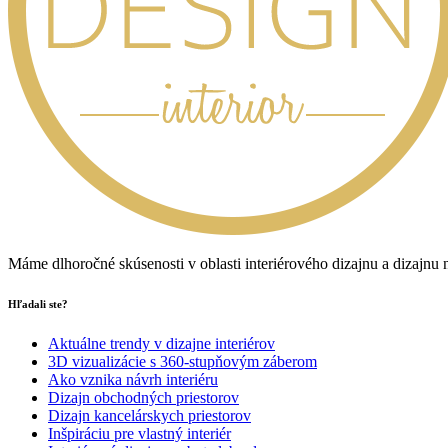
Máme dlhoročné skúsenosti v oblasti interiérového dizajnu a dizajnu
Hľadali ste?
Aktuálne trendy v dizajne interiérov
3D vizualizácie s 360-stupňovým záberom
Ako vznika návrh interiéru
Dizajn obchodných priestorov
Dizajn kancelárskych priestorov
Inšpiráciu pre vlastný interiér