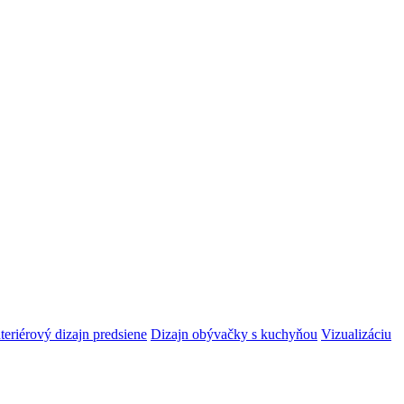
nteriérový dizajn predsiene
Dizajn obývačky s kuchyňou
Vizualizáciu