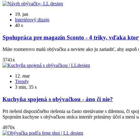
19. jan
Interiérový dizajn
40 s
Spolupráca pre magazín Sconto - 4 triky, vďaka kto
Máte rozmerovo malú obývačku a neviete ako ju zariadiť, aby aspo
3741x
12. mar
Trendy
3 min, 35 s
Kuchyňa spojená s obývačkou - áno či nie?
Pri riešení dispozičného riešenia sa často stretávame s dilemou, či 
Spojením kuchyne s obývačkou stráca interiér primárny účel a mení sa
4970x