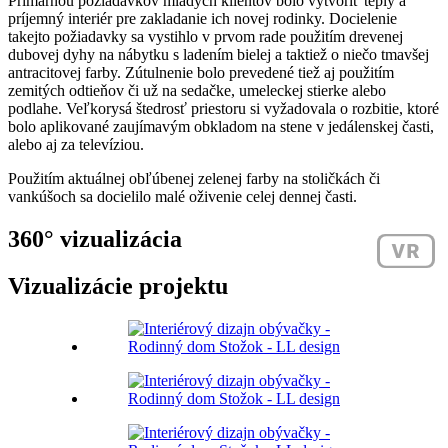
Primárnou požiadavkov mladých klientov bolo vytvoriť teplý a
príjemný interiér pre zakladanie ich novej rodinky. Docielenie
takejto požiadavky sa vystihlo v prvom rade použitím drevenej
dubovej dyhy na nábytku s ladením bielej a taktiež o niečo tmavšej
antracitovej farby. Zútulnenie bolo prevedené tiež aj použitím
zemitých odtieňov či už na sedačke, umeleckej stierke alebo
podlahe. Veľkorysá štedrosť priestoru si vyžadovala o rozbitie, ktoré
bolo aplikované zaujímavým obkladom na stene v jedálenskej časti,
alebo aj za televíziou.
Použitím aktuálnej obľúbenej zelenej farby na stoličkách či
vankúšoch sa docielilo malé oživenie celej dennej časti.
360° vizualizácia
Vizualizácie projektu