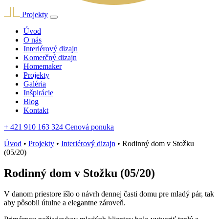
Projekty
Úvod
O nás
Interiérový dizajn
Komerčný dizajn
Homemaker
Projekty
Galéria
Inšpirácie
Blog
Kontakt
+ 421 910 163 324
Cenová ponuka
Úvod
•
Projekty
•
Interiérový dizajn
•
Rodinný dom v Stožku
(05/20)
Rodinný dom v Stožku (05/20)
V danom priestore išlo o návrh dennej časti domu pre mladý pár, tak
aby pôsobil útulne a elegantne zároveň.