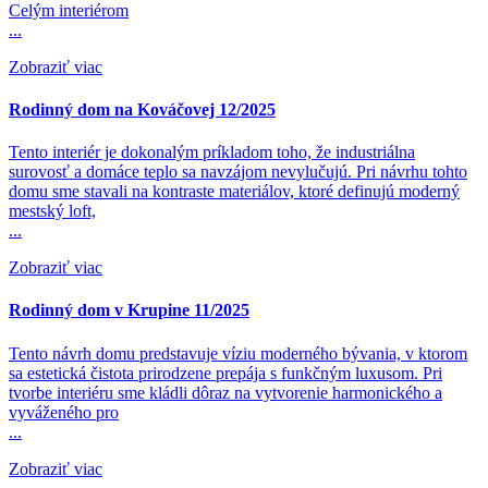
Celým interiérom
...
Zobraziť viac
Rodinný dom na Kováčovej 12/2025
Tento interiér je dokonalým príkladom toho, že industriálna
surovosť a domáce teplo sa navzájom nevylučujú. Pri návrhu tohto
domu sme stavali na kontraste materiálov, ktoré definujú moderný
mestský loft,
...
Zobraziť viac
Rodinný dom v Krupine 11/2025
Tento návrh domu predstavuje víziu moderného bývania, v ktorom
sa estetická čistota prirodzene prepája s funkčným luxusom. Pri
tvorbe interiéru sme kládli dôraz na vytvorenie harmonického a
vyváženého pro
...
Zobraziť viac