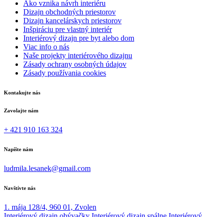
Ako vznika návrh interiéru
Dizajn obchodných priestorov
Dizajn kancelárskych priestorov
Inšpiráciu pre vlastný interiér
Interiérový dizajn pre byt alebo dom
Viac info o nás
Naše projekty interiérového dizajnu
Zásady ochrany osobných údajov
Zásady používania cookies
Kontakujte nás
Zavolajte nám
+ 421 910 163 324
Napíšte nám
ludmila.lesanek@gmail.com
Navštívte nás
1. mája 128/4, 960 01, Zvolen
Interiérový dizajn obývačky
Interiérový dizajn spálne
Interiérový