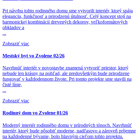
Pri návrhu tohto rodinného domu sme vytvorili interiér, ktorý spája
eleganciu, funkčnosť a prirodzenú útulnosť. Celý koncept stojí na
harmonickej kombinácii drevených dekorov, veľkoformátových
obkladov a
...
Zobraziť viac
Mestský byt vo Zvolene 02/26
Navrhnúť interiér v novostavbe znamená vytvoriť priestor, ktorý
nebude len krásny na pohľad, ale predovšetkým bude prirodzene
fungovať v každodennom živote. Pri tomto projekte sme stavili na
čisté línie,
...
Zobraziť viac
Rodinný dom vo Zvolene 01/26
Moderný interiér rodinného domu v prírodných tónoch. Navrhnúť
interiér, ktorý bude pôsobiť moderne, nadčasovo a zároveň príjemne
na každodenné bývanie, bolo hlavným cieľom tohto projektu.