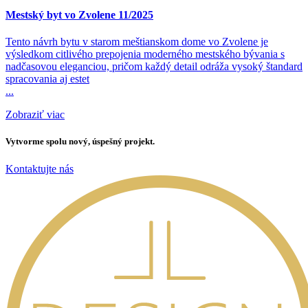
Mestský byt vo Zvolene 11/2025
Tento návrh bytu v starom meštianskom dome vo Zvolene je
výsledkom citlivého prepojenia moderného mestského bývania s
nadčasovou eleganciou, pričom každý detail odráža vysoký štandard
spracovania aj estet
...
Zobraziť viac
Vytvorme spolu nový, úspešný projekt.
Kontaktujte nás