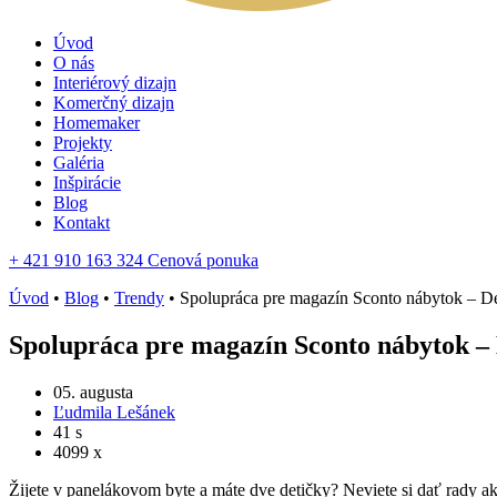
Úvod
O nás
Interiérový dizajn
Komerčný dizajn
Homemaker
Projekty
Galéria
Inšpirácie
Blog
Kontakt
+ 421 910 163 324
Cenová ponuka
Úvod
•
Blog
•
Trendy
•
Spolupráca pre magazín Sconto nábytok – De
Spolupráca pre magazín Sconto nábytok – 
05. augusta
Ľudmila Lešánek
41 s
4099 x
Žijete v panelákovom byte a máte dve detičky? Neviete si dať rady a