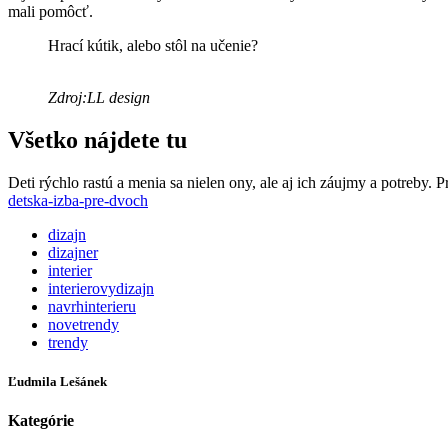
mali pomôcť.
Hrací kútik, alebo stôl na učenie?
Zdroj:LL design
Všetko nájdete tu
Deti rýchlo rastú a menia sa nielen ony, ale aj ich záujmy a potre
detska-izba-pre-dvoch
dizajn
dizajner
interier
interierovydizajn
navrhinterieru
novetrendy
trendy
Ľudmila Lešánek
Kategórie