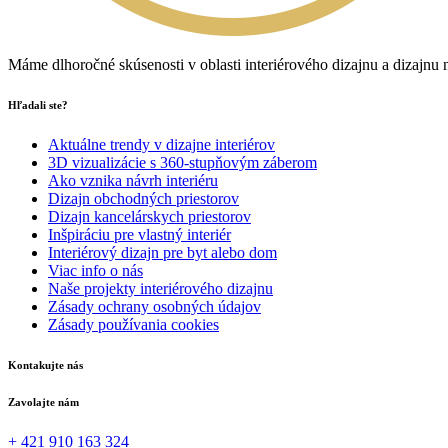
Máme dlhoročné skúsenosti v oblasti interiérového dizajnu a dizajnu
Hľadali ste?
Aktuálne trendy v dizajne interiérov
3D vizualizácie s 360-stupňovým záberom
Ako vznika návrh interiéru
Dizajn obchodných priestorov
Dizajn kancelárskych priestorov
Inšpiráciu pre vlastný interiér
Interiérový dizajn pre byt alebo dom
Viac info o nás
Naše projekty interiérového dizajnu
Zásady ochrany osobných údajov
Zásady používania cookies
Kontakujte nás
Zavolajte nám
+ 421 910 163 324