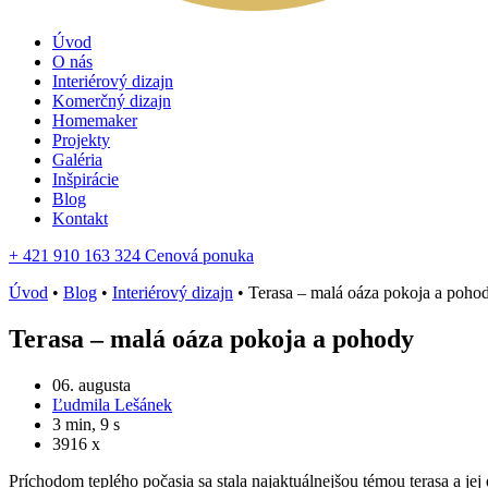
Úvod
O nás
Interiérový dizajn
Komerčný dizajn
Homemaker
Projekty
Galéria
Inšpirácie
Blog
Kontakt
+ 421 910 163 324
Cenová ponuka
Úvod
•
Blog
•
Interiérový dizajn
•
Terasa – malá oáza pokoja a poho
Terasa – malá oáza pokoja a pohody
06. augusta
Ľudmila Lešánek
3 min, 9 s
3916 x
Príchodom teplého počasia sa stala najaktuálnejšou témou terasa a jej d