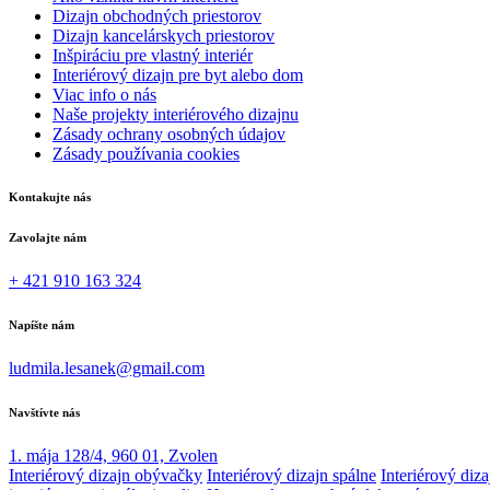
Dizajn obchodných priestorov
Dizajn kancelárskych priestorov
Inšpiráciu pre vlastný interiér
Interiérový dizajn pre byt alebo dom
Viac info o nás
Naše projekty interiérového dizajnu
Zásady ochrany osobných údajov
Zásady používania cookies
Kontakujte nás
Zavolajte nám
+ 421 910 163 324
Napíšte nám
ludmila.lesanek@gmail.com
Navštívte nás
1. mája 128/4, 960 01, Zvolen
Interiérový dizajn obývačky
Interiérový dizajn spálne
Interiérový diz