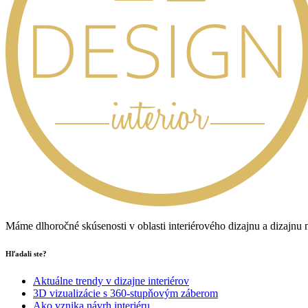
Máme dlhoročné skúsenosti v oblasti interiérového dizajnu a dizajnu
Hľadali ste?
Aktuálne trendy v dizajne interiérov
3D vizualizácie s 360-stupňovým záberom
Ako vznika návrh interiéru