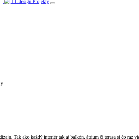
Projekty
dy
izajn. Tak ako každý interiér tak aj balkón, átrium či terasa si čo raz 