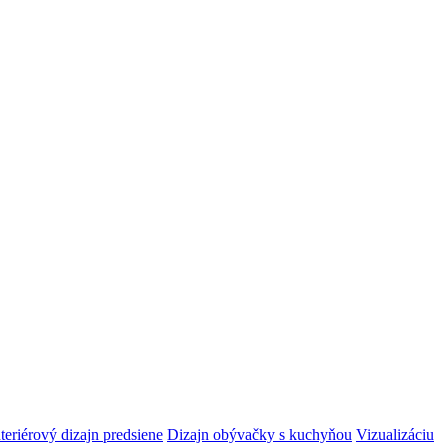
nteriérový dizajn predsiene
Dizajn obývačky s kuchyňou
Vizualizáciu