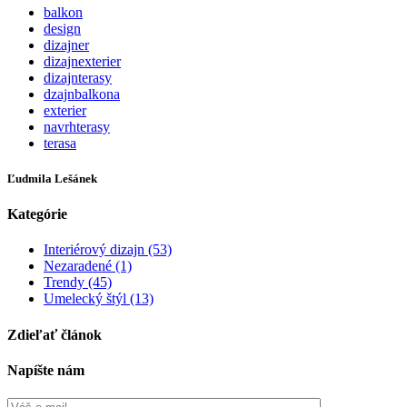
balkon
design
dizajner
dizajnexterier
dizajnterasy
dzajnbalkona
exterier
navrhterasy
terasa
Ľudmila Lešánek
Kategórie
Interiérový dizajn (53)
Nezaradené (1)
Trendy (45)
Umelecký štýl (13)
Zdieľať článok
Napíšte nám