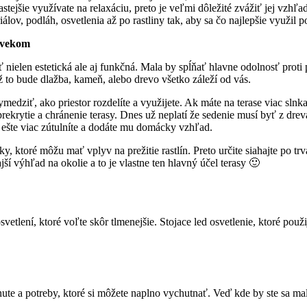
stejšie využívate na relaxáciu, preto je veľmi dôležité zvážiť jej vzhľa
lov, podláh, osvetlenia až po rastliny tak, aby sa čo najlepšie využil po
ovekom
nielen estetická ale aj funkčná. Mala by spĺňať hlavne odolnosť proti
ž to bude dlažba, kameň, alebo drevo všetko záleží od vás.
ymedziť, ako priestor rozdelíte a využijete. Ak máte na terase viac sln
rekrytie a chránenie terasy. Dnes už neplatí že sedenie musí byť z dreva
r ešte viac zútulníte a dodáte mu domácky vzhľad.
y, ktoré môžu mať vplyv na prežitie rastlín. Preto určite siahajte po tr
ajší výhľad na okolie a to je vlastne ten hlavný účel terasy 🙂
svetlení, ktoré voľte skôr tlmenejšie. Stojace led osvetlenie, ktoré po
hute a potreby, ktoré si môžete naplno vychutnať. Veď kde by ste sa mal