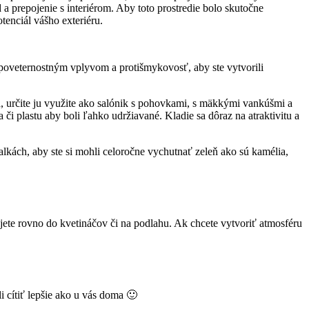
d a prepojenie s interiérom. Aby toto prostredie bolo skutočne
tenciál vášho exteriéru.
 poveternostným vplyvom a protišmykovosť, aby ste vytvorili
ka, určite ju využite ako salónik s pohovkami, s mäkkými vankúšmi a
 či plastu aby boli ľahko udržiavané. Kladie sa dôraz na atraktivitu a
valkách, aby ste si mohli celoročne vychutnať zeleň ako sú kamélia,
užijete rovno do kvetináčov či na podlahu. Ak chcete vytvoriť atmosféru
i cítiť lepšie ako u vás doma 🙂