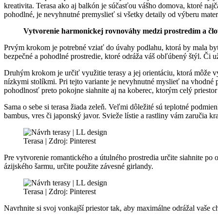
kreativita. Terasa ako aj balkón je súčasťou vášho domova, ktoré najča
pohodlné, je nevyhnutné premyslieť si všetky detaily od výberu materiá
Vytvorenie harmonickej rovnováhy medzi prostredím a čl
Prvým krokom je potrebné vziať do úvahy podlahu, ktorá by mala byť 
bezpečné a pohodlné prostredie, ktoré odráža váš obľúbený štýl. Či u
Druhým krokom je určiť využitie terasy a jej orientáciu, ktorá môže v
nízkymi stolíkmi. Pri tejto variante je nevyhnutné myslieť na vhodné p
pohodlnosť preto pokojne siahnite aj na koberec, ktorým celý priesto
Sama o sebe si terasa žiada zeleň. Veľmi dôležité sú teplotné podmienk
bambus, vres či japonský javor. Svieže lístie a rastliny vám zaručia kr
Terasa | Zdroj: Pinterest
Pre vytvorenie romantického a útulného prostredia určite siahnite po o
ázijského šarmu, určite použite závesné girlandy.
Terasa | Zdroj: Pinterest
Navrhnite si svoj vonkajší priestor tak, aby maximálne odrážal vaše c